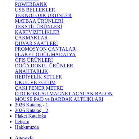
POWERBANK
USB BELLEKLER
TEKNOLOJİK ÜRÜNLER
MATBAA ÜRÜNLERİ
TEKSTİL ÜRÜNLERİ
KARTVİZİTLİKLER
ÇAKMAKLAR
DUVAR SAATLERİ
PROMOSYON ÇANTALAR
PLAKET ÖDÜL MADALYA
OFİS ÜRÜNLERİ
DOĞA DOSTU ÜRÜNLER
ANAHTARLIK
HEDİYELİK SETLER
OKUL VE EĞİTİM
ÇAKI FENER METRE
OTO KOKUSU MAGNET AÇACAK BALON
MOUSE PAD ve BARDAK ALTLIKLARI
2026 Katalog - 1
2026 Katalog - 2
Plaket Kataloğu
İletişim
Hakkımızda
Anasayfa