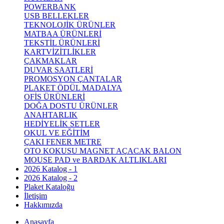
POWERBANK
USB BELLEKLER
TEKNOLOJİK ÜRÜNLER
MATBAA ÜRÜNLERİ
TEKSTİL ÜRÜNLERİ
KARTVİZİTLİKLER
ÇAKMAKLAR
DUVAR SAATLERİ
PROMOSYON ÇANTALAR
PLAKET ÖDÜL MADALYA
OFİS ÜRÜNLERİ
DOĞA DOSTU ÜRÜNLER
ANAHTARLIK
HEDİYELİK SETLER
OKUL VE EĞİTİM
ÇAKI FENER METRE
OTO KOKUSU MAGNET AÇACAK BALON
MOUSE PAD ve BARDAK ALTLIKLARI
2026 Katalog - 1
2026 Katalog - 2
Plaket Kataloğu
İletişim
Hakkımızda
Anasayfa