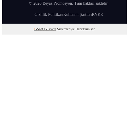
© 2026 Beyaz Promosyon. Tüm hakları saklıdır.
Gizlilik Politikası
Kullanım Şartları
KVKK
T
-Soft
E-Ticaret
Sistemleriyle Hazırlanmıştır.