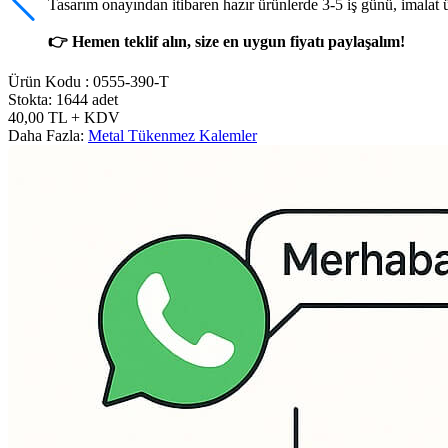
Tasarım onayından itibaren hazır ürünlerde 3-5 iş günü, imalat 
👉 Hemen teklif alın, size en uygun fiyatı paylaşalım!
Ürün Kodu :
0555-390-T
Stokta: 1644 adet
40,00
TL
+ KDV
Daha Fazla:
Metal Tükenmez Kalemler