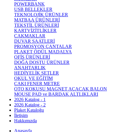
POWERBANK
USB BELLEKLER
TEKNOLOJİK ÜRÜNLER
MATBAA ÜRÜNLERİ
TEKSTİL ÜRÜNLERİ
KARTVİZİTLİKLER
ÇAKMAKLAR
DUVAR SAATLERİ
PROMOSYON ÇANTALAR
PLAKET ÖDÜL MADALYA
OFİS ÜRÜNLERİ
DOĞA DOSTU ÜRÜNLER
ANAHTARLIK
HEDİYELİK SETLER
OKUL VE EĞİTİM
ÇAKI FENER METRE
OTO KOKUSU MAGNET AÇACAK BALON
MOUSE PAD ve BARDAK ALTLIKLARI
2026 Katalog - 1
2026 Katalog - 2
Plaket Kataloğu
İletişim
Hakkımızda
Anasayfa