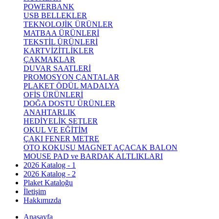
POWERBANK
USB BELLEKLER
TEKNOLOJİK ÜRÜNLER
MATBAA ÜRÜNLERİ
TEKSTİL ÜRÜNLERİ
KARTVİZİTLİKLER
ÇAKMAKLAR
DUVAR SAATLERİ
PROMOSYON ÇANTALAR
PLAKET ÖDÜL MADALYA
OFİS ÜRÜNLERİ
DOĞA DOSTU ÜRÜNLER
ANAHTARLIK
HEDİYELİK SETLER
OKUL VE EĞİTİM
ÇAKI FENER METRE
OTO KOKUSU MAGNET AÇACAK BALON
MOUSE PAD ve BARDAK ALTLIKLARI
2026 Katalog - 1
2026 Katalog - 2
Plaket Kataloğu
İletişim
Hakkımızda
Anasayfa