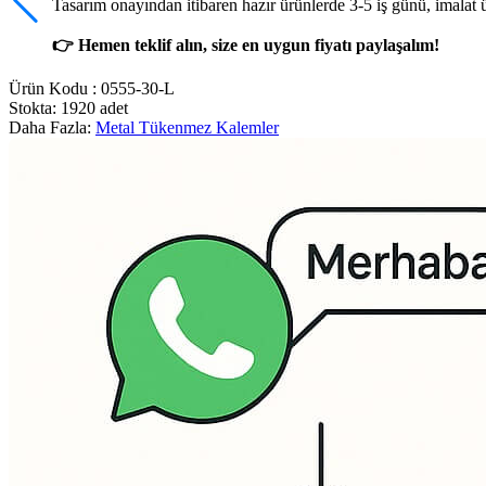
Tasarım onayından itibaren hazır ürünlerde 3-5 iş günü, imalat 
👉 Hemen teklif alın, size en uygun fiyatı paylaşalım!
Ürün Kodu :
0555-30-L
Stokta: 1920 adet
Daha Fazla:
Metal Tükenmez Kalemler