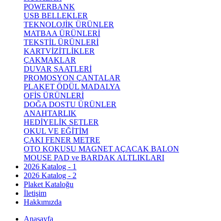
POWERBANK
USB BELLEKLER
TEKNOLOJİK ÜRÜNLER
MATBAA ÜRÜNLERİ
TEKSTİL ÜRÜNLERİ
KARTVİZİTLİKLER
ÇAKMAKLAR
DUVAR SAATLERİ
PROMOSYON ÇANTALAR
PLAKET ÖDÜL MADALYA
OFİS ÜRÜNLERİ
DOĞA DOSTU ÜRÜNLER
ANAHTARLIK
HEDİYELİK SETLER
OKUL VE EĞİTİM
ÇAKI FENER METRE
OTO KOKUSU MAGNET AÇACAK BALON
MOUSE PAD ve BARDAK ALTLIKLARI
2026 Katalog - 1
2026 Katalog - 2
Plaket Kataloğu
İletişim
Hakkımızda
Anasayfa