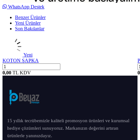
WhatsApp Destek
Benzer Ürünler
Yeni Ürünler
Son Bakılanlar
Yeni
KOTON ŞAPKA
P
0,00
TL
KDV
0
15 yıllık tecrübemizle kaliteli promosyon ürünleri ve kurumsal
hediye çözümleri sunuyoruz. Markanızın değerini artıran
ürünlerle yanınızdayız.