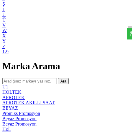
Ş
T
U
Ü
V
W
X
Y
Z
1-9
Marka Arama
Ara
U1
HOLTEK
APROTEK
APROTEK AKILLI SAAT
BEYAZ
Promiks Promosyon
Beyaz Promosyon
Beyaz Promosyon
Holl