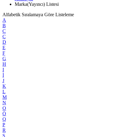
Marka(Yayıncı) Listesi
Alfabetik Sıralamaya Göre Listeleme
A
B
C
Ç
D
E
F
G
H
I
İ
J
K
L
M
N
O
Ö
Q
P
R
S