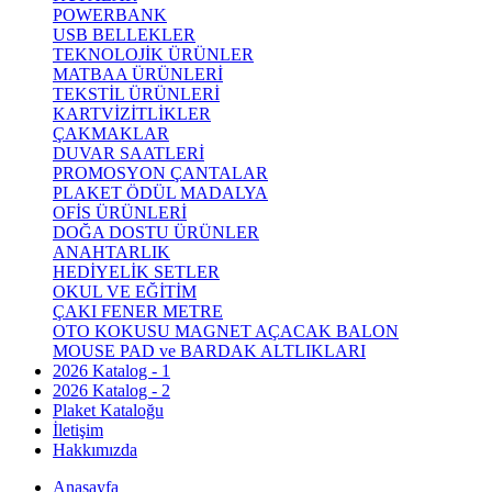
POWERBANK
USB BELLEKLER
TEKNOLOJİK ÜRÜNLER
MATBAA ÜRÜNLERİ
TEKSTİL ÜRÜNLERİ
KARTVİZİTLİKLER
ÇAKMAKLAR
DUVAR SAATLERİ
PROMOSYON ÇANTALAR
PLAKET ÖDÜL MADALYA
OFİS ÜRÜNLERİ
DOĞA DOSTU ÜRÜNLER
ANAHTARLIK
HEDİYELİK SETLER
OKUL VE EĞİTİM
ÇAKI FENER METRE
OTO KOKUSU MAGNET AÇACAK BALON
MOUSE PAD ve BARDAK ALTLIKLARI
2026 Katalog - 1
2026 Katalog - 2
Plaket Kataloğu
İletişim
Hakkımızda
Anasayfa