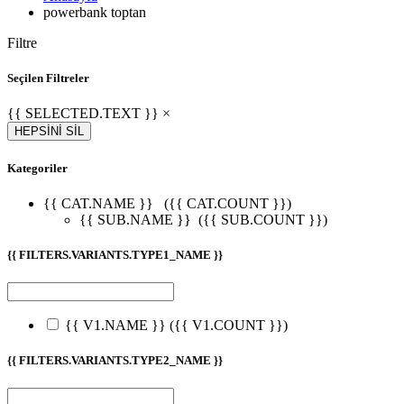
powerbank toptan
Filtre
Seçilen Filtreler
{{ SELECTED.TEXT }} ×
HEPSİNİ SİL
Kategoriler
{{ CAT.NAME }}
({{ CAT.COUNT }})
{{ SUB.NAME }}
({{ SUB.COUNT }})
{{ FILTERS.VARIANTS.TYPE1_NAME }}
{{ V1.NAME }}
({{ V1.COUNT }})
{{ FILTERS.VARIANTS.TYPE2_NAME }}