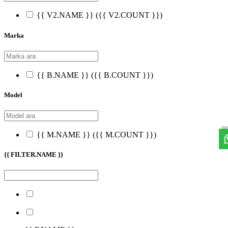
{{ V2.NAME }}
({{ V2.COUNT }})
Marka
{{ B.NAME }}
({{ B.COUNT }})
Model
{{ M.NAME }}
({{ M.COUNT }})
{{ FILTER.NAME }}