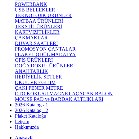
POWERBANK
USB BELLEKLER
TEKNOLOJİK ÜRÜNLER
MATBAA ÜRÜNLERİ
TEKSTİL ÜRÜNLERİ
KARTVİZİTLİKLER
ÇAKMAKLAR
DUVAR SAATLERİ
PROMOSYON ÇANTALAR
PLAKET ÖDÜL MADALYA
OFİS ÜRÜNLERİ
DOĞA DOSTU ÜRÜNLER
ANAHTARLIK
HEDİYELİK SETLER
OKUL VE EĞİTİM
ÇAKI FENER METRE
OTO KOKUSU MAGNET AÇACAK BALON
MOUSE PAD ve BARDAK ALTLIKLARI
2026 Katalog - 1
2026 Katalog - 2
Plaket Kataloğu
İletişim
Hakkımızda
Anasayfa