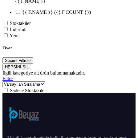
{{ F.NAME }}
{{ F.NAME }}
({{ F.COUNT }})
Stoktakiler
İndirimli
Yeni
Fiyat
Seçimi Filtrele
HEPSİNİ SİL
İlgili kategoriye ait ürün bulunmamaktadır.
Filtre
Sadece Stoktakiler
15 yıllık tecrübemizle kaliteli promosyon ürünleri ve kurumsal