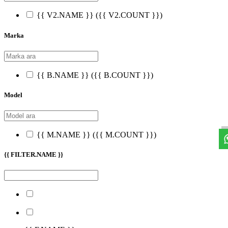
{{ V2.NAME }}
({{ V2.COUNT }})
Marka
{{ B.NAME }}
({{ B.COUNT }})
Model
{{ M.NAME }}
({{ M.COUNT }})
{{ FILTER.NAME }}