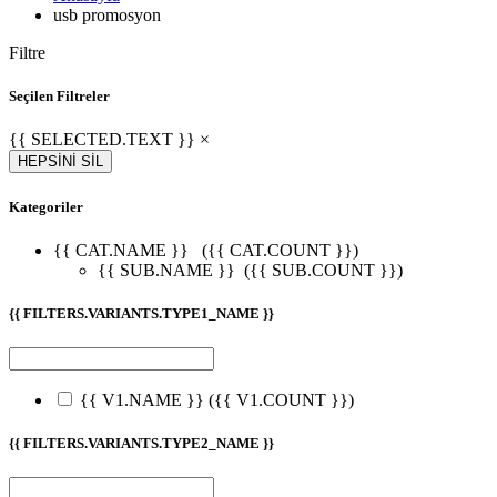
usb promosyon
Filtre
Seçilen Filtreler
{{ SELECTED.TEXT }} ×
HEPSİNİ SİL
Kategoriler
{{ CAT.NAME }}
({{ CAT.COUNT }})
{{ SUB.NAME }}
({{ SUB.COUNT }})
{{ FILTERS.VARIANTS.TYPE1_NAME }}
{{ V1.NAME }}
({{ V1.COUNT }})
{{ FILTERS.VARIANTS.TYPE2_NAME }}