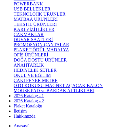
POWERBANK
USB BELLEKLER
TEKNOLOJİK ÜRÜNLER
MATBAA ÜRÜNLERİ
TEKSTİL ÜRÜNLERİ
KARTVİZİTLİKLER
ÇAKMAKLAR
DUVAR SAATLERİ
PROMOSYON ÇANTALAR
PLAKET ÖDÜL MADALYA
OFİS ÜRÜNLERİ
DOĞA DOSTU ÜRÜNLER
ANAHTARLIK
HEDİYELİK SETLER
OKUL VE EĞİTİM
ÇAKI FENER METRE
OTO KOKUSU MAGNET AÇACAK BALON
MOUSE PAD ve BARDAK ALTLIKLARI
2026 Katalog - 1
2026 Katalog - 2
Plaket Kataloğu
İletişim
Hakkımızda
Anasayfa