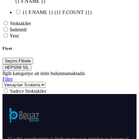
{{ F.NAME }}
{{ F.NAME }}
({{ F.COUNT }})
Stoktakiler
İndirimli
Yeni
Fiyat
Seçimi Filtrele
HEPSİNİ SİL
İlgili kategoriye ait ürün bulunmamaktadır.
Filtre
Sadece Stoktakiler
15 yıllık tecrübemizle kaliteli promosyon ürünleri ve kurumsal