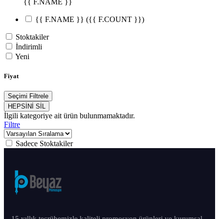
{{ F.NAME }}
{{ F.NAME }}
({{ F.COUNT }})
Stoktakiler
İndirimli
Yeni
Fiyat
Seçimi Filtrele
HEPSİNİ SİL
İlgili kategoriye ait ürün bulunmamaktadır.
Filtre
Sadece Stoktakiler
15 yıllık tecrübemizle kaliteli promosyon ürünleri ve kurumsal