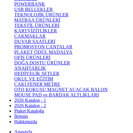
POWERBANK
USB BELLEKLER
TEKNOLOJİK ÜRÜNLER
MATBAA ÜRÜNLERİ
TEKSTİL ÜRÜNLERİ
KARTVİZİTLİKLER
ÇAKMAKLAR
DUVAR SAATLERİ
PROMOSYON ÇANTALAR
PLAKET ÖDÜL MADALYA
OFİS ÜRÜNLERİ
DOĞA DOSTU ÜRÜNLER
ANAHTARLIK
HEDİYELİK SETLER
OKUL VE EĞİTİM
ÇAKI FENER METRE
OTO KOKUSU MAGNET AÇACAK BALON
MOUSE PAD ve BARDAK ALTLIKLARI
2026 Katalog - 1
2026 Katalog - 2
Plaket Kataloğu
İletişim
Hakkımızda
Anasayfa