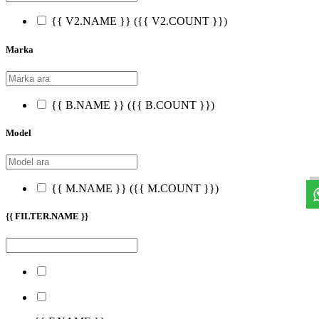
{{ V2.NAME }}
({{ V2.COUNT }})
Marka
{{ B.NAME }}
({{ B.COUNT }})
Model
{{ M.NAME }}
({{ M.COUNT }})
{{ FILTER.NAME }}