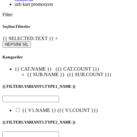
usb kart promosyon
Filtre
Seçilen Filtreler
{{ SELECTED.TEXT }} ×
HEPSİNİ SİL
Kategoriler
{{ CAT.NAME }}
({{ CAT.COUNT }})
{{ SUB.NAME }}
({{ SUB.COUNT }})
{{ FILTERS.VARIANTS.TYPE1_NAME }}
{{ V1.NAME }}
({{ V1.COUNT }})
{{ FILTERS.VARIANTS.TYPE2_NAME }}