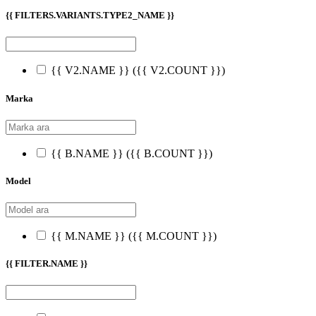
{{ FILTERS.VARIANTS.TYPE2_NAME }}
{{ V2.NAME }}
({{ V2.COUNT }})
Marka
{{ B.NAME }}
({{ B.COUNT }})
Model
{{ M.NAME }}
({{ M.COUNT }})
{{ FILTER.NAME }}