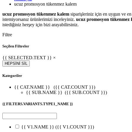
ucuz promosyon tükenmez kalem
ucuz promosyon tükenmez kalem
siparişleriniz için en uygun ve en
istemiyorsanız ürünlerimizi inceleyiniz.
ucuz promosyon tükenmez 
istediğiniz herşey için bizi arayabilirsiniz.
Filtre
Seçilen Filtreler
{{ SELECTED.TEXT }} ×
HEPSİNİ SİL
Kategoriler
{{ CAT.NAME }}
({{ CAT.COUNT }})
{{ SUB.NAME }}
({{ SUB.COUNT }})
{{ FILTERS.VARIANTS.TYPE1_NAME }}
{{ V1.NAME }}
({{ V1.COUNT }})