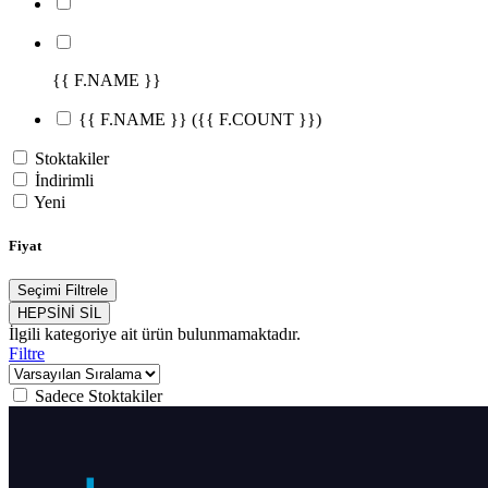
{{ F.NAME }}
{{ F.NAME }}
({{ F.COUNT }})
Stoktakiler
İndirimli
Yeni
Fiyat
Seçimi Filtrele
HEPSİNİ SİL
İlgili kategoriye ait ürün bulunmamaktadır.
Filtre
Sadece Stoktakiler