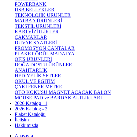
POWERBANK
USB BELLEKLER
TEKNOLOJİK ÜRÜNLER
MATBAA ÜRÜNLERİ
TEKSTİL ÜRÜNLERİ
KARTVİZİTLİKLER
ÇAKMAKLAR
DUVAR SAATLERİ
PROMOSYON ÇANTALAR
PLAKET ÖDÜL MADALYA
OFİS ÜRÜNLERİ
DOĞA DOSTU ÜRÜNLER
ANAHTARLIK
HEDİYELİK SETLER
OKUL VE EĞİTİM
ÇAKI FENER METRE
OTO KOKUSU MAGNET AÇACAK BALON
MOUSE PAD ve BARDAK ALTLIKLARI
2026 Katalog - 1
2026 Katalog - 2
Plaket Kataloğu
İletişim
Hakkımızda
Anasayfa