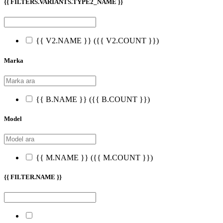
{{ FILTERS.VARIANTS.TYPE2_NAME }}
{{ V2.NAME }}
({{ V2.COUNT }})
Marka
{{ B.NAME }}
({{ B.COUNT }})
Model
{{ M.NAME }}
({{ M.COUNT }})
{{ FILTER.NAME }}