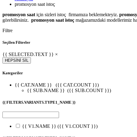
promosyon saat istoç
promosyon saat
için sizleri istoç firmamıza beklemekteyiz.
promosyo
görebilirsiniz.
promosyon saat istoç
mağazamızdaki modellerimiz hakkı
Filtre
Seçilen Filtreler
{{ SELECTED.TEXT }} ×
HEPSİNİ SİL
Kategoriler
{{ CAT.NAME }}
({{ CAT.COUNT }})
{{ SUB.NAME }}
({{ SUB.COUNT }})
{{ FILTERS.VARIANTS.TYPE1_NAME }}
{{ V1.NAME }}
({{ V1.COUNT }})