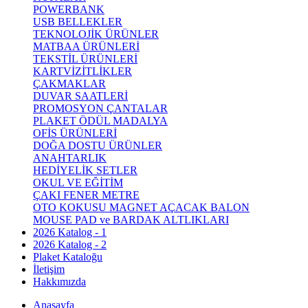
POWERBANK
USB BELLEKLER
TEKNOLOJİK ÜRÜNLER
MATBAA ÜRÜNLERİ
TEKSTİL ÜRÜNLERİ
KARTVİZİTLİKLER
ÇAKMAKLAR
DUVAR SAATLERİ
PROMOSYON ÇANTALAR
PLAKET ÖDÜL MADALYA
OFİS ÜRÜNLERİ
DOĞA DOSTU ÜRÜNLER
ANAHTARLIK
HEDİYELİK SETLER
OKUL VE EĞİTİM
ÇAKI FENER METRE
OTO KOKUSU MAGNET AÇACAK BALON
MOUSE PAD ve BARDAK ALTLIKLARI
2026 Katalog - 1
2026 Katalog - 2
Plaket Kataloğu
İletişim
Hakkımızda
Anasayfa