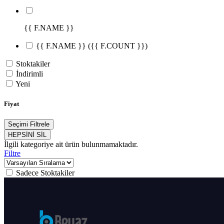
{{ F.NAME }}
{{ F.NAME }}
({{ F.COUNT }})
Stoktakiler
İndirimli
Yeni
Fiyat
Seçimi Filtrele
HEPSİNİ SİL
İlgili kategoriye ait ürün bulunmamaktadır.
Filtre
Sadece Stoktakiler