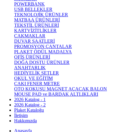
POWERBANK
USB BELLEKLER
TEKNOLOJİK ÜRÜNLER
MATBAA ÜRÜNLERİ
TEKSTİL ÜRÜNLERİ
KARTVİZİTLİKLER
ÇAKMAKLAR
DUVAR SAATLERİ
PROMOSYON ÇANTALAR
PLAKET ÖDÜL MADALYA
OFİS ÜRÜNLERİ
DOĞA DOSTU ÜRÜNLER
ANAHTARLIK
HEDİYELİK SETLER
OKUL VE EĞİTİM
ÇAKI FENER METRE
OTO KOKUSU MAGNET AÇACAK BALON
MOUSE PAD ve BARDAK ALTLIKLARI
2026 Katalog - 1
2026 Katalog - 2
Plaket Kataloğu
İletişim
Hakkımızda
Anasayfa