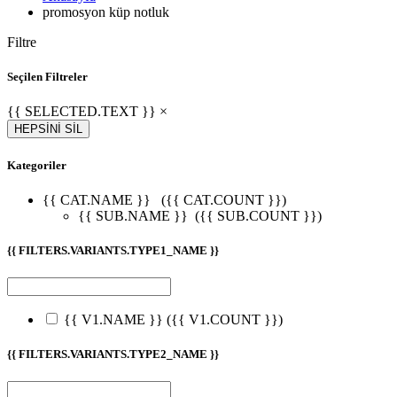
promosyon küp notluk
Filtre
Seçilen Filtreler
{{ SELECTED.TEXT }} ×
HEPSİNİ SİL
Kategoriler
{{ CAT.NAME }}
({{ CAT.COUNT }})
{{ SUB.NAME }}
({{ SUB.COUNT }})
{{ FILTERS.VARIANTS.TYPE1_NAME }}
{{ V1.NAME }}
({{ V1.COUNT }})
{{ FILTERS.VARIANTS.TYPE2_NAME }}