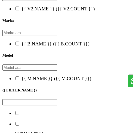
{{ V2.NAME }}
({{ V2.COUNT }})
Marka
{{ B.NAME }}
({{ B.COUNT }})
Model
{{ M.NAME }}
({{ M.COUNT }})
{{ FILTER.NAME }}