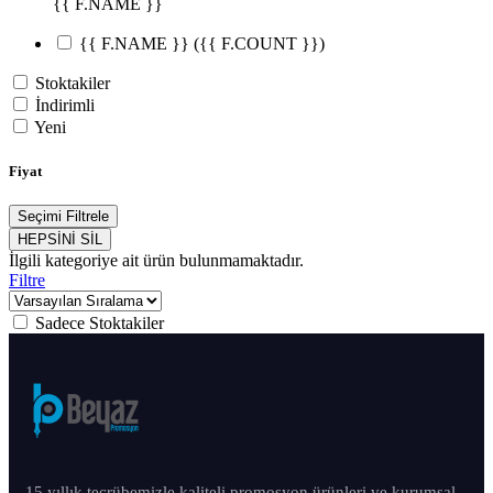
{{ F.NAME }}
{{ F.NAME }}
({{ F.COUNT }})
Stoktakiler
İndirimli
Yeni
Fiyat
Seçimi Filtrele
HEPSİNİ SİL
İlgili kategoriye ait ürün bulunmamaktadır.
Filtre
Sadece Stoktakiler
15 yıllık tecrübemizle kaliteli promosyon ürünleri ve kurumsal