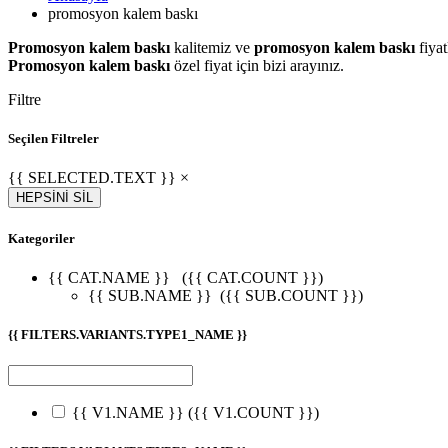
promosyon kalem baskı
Promosyon kalem baskı
kalitemiz ve
promosyon kalem baskı
fiyat
Promosyon kalem baskı
özel fiyat için bizi arayınız.
Filtre
Seçilen Filtreler
{{ SELECTED.TEXT }} ×
HEPSİNİ SİL
Kategoriler
{{ CAT.NAME }}
({{ CAT.COUNT }})
{{ SUB.NAME }}
({{ SUB.COUNT }})
{{ FILTERS.VARIANTS.TYPE1_NAME }}
{{ V1.NAME }}
({{ V1.COUNT }})