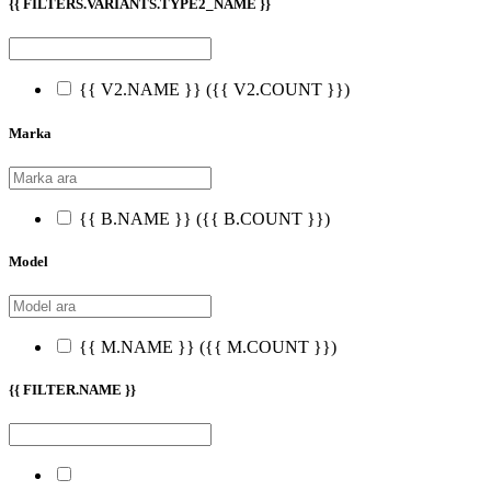
{{ FILTERS.VARIANTS.TYPE2_NAME }}
{{ V2.NAME }}
({{ V2.COUNT }})
Marka
{{ B.NAME }}
({{ B.COUNT }})
Model
{{ M.NAME }}
({{ M.COUNT }})
{{ FILTER.NAME }}