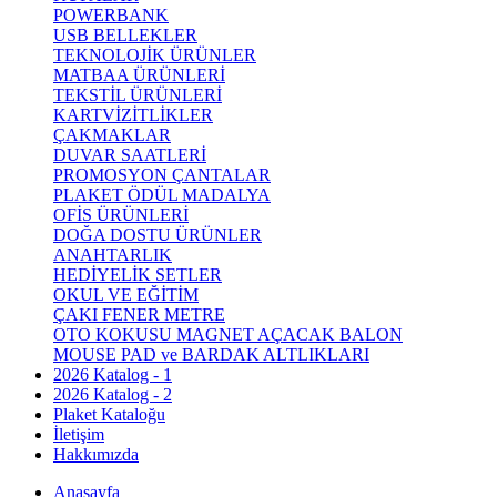
POWERBANK
USB BELLEKLER
TEKNOLOJİK ÜRÜNLER
MATBAA ÜRÜNLERİ
TEKSTİL ÜRÜNLERİ
KARTVİZİTLİKLER
ÇAKMAKLAR
DUVAR SAATLERİ
PROMOSYON ÇANTALAR
PLAKET ÖDÜL MADALYA
OFİS ÜRÜNLERİ
DOĞA DOSTU ÜRÜNLER
ANAHTARLIK
HEDİYELİK SETLER
OKUL VE EĞİTİM
ÇAKI FENER METRE
OTO KOKUSU MAGNET AÇACAK BALON
MOUSE PAD ve BARDAK ALTLIKLARI
2026 Katalog - 1
2026 Katalog - 2
Plaket Kataloğu
İletişim
Hakkımızda
Anasayfa