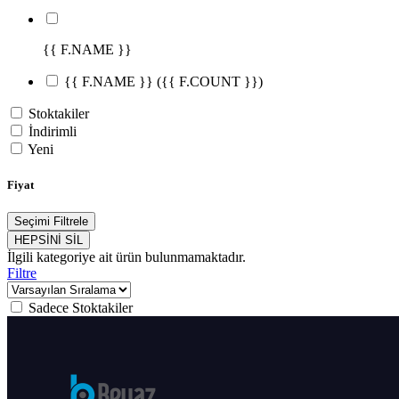
{{ F.NAME }}
{{ F.NAME }}
({{ F.COUNT }})
Stoktakiler
İndirimli
Yeni
Fiyat
Seçimi Filtrele
HEPSİNİ SİL
İlgili kategoriye ait ürün bulunmamaktadır.
Filtre
Sadece Stoktakiler