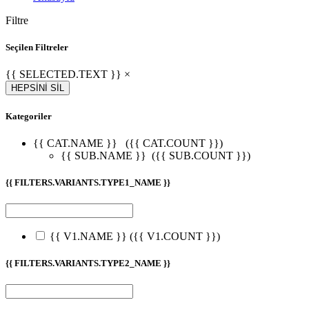
Filtre
Seçilen Filtreler
{{ SELECTED.TEXT }} ×
HEPSİNİ SİL
Kategoriler
{{ CAT.NAME }}
({{ CAT.COUNT }})
{{ SUB.NAME }}
({{ SUB.COUNT }})
{{ FILTERS.VARIANTS.TYPE1_NAME }}
{{ V1.NAME }}
({{ V1.COUNT }})
{{ FILTERS.VARIANTS.TYPE2_NAME }}