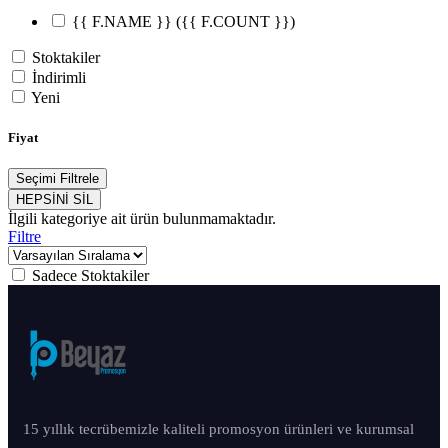
{{ F.NAME }}
({{ F.COUNT }})
Stoktakiler
İndirimli
Yeni
Fiyat
Seçimi Filtrele
HEPSİNİ SİL
İlgili kategoriye ait ürün bulunmamaktadır.
Filtre
Sadece Stoktakiler
15 yıllık tecrübemizle kaliteli promosyon ürünleri ve kurumsal