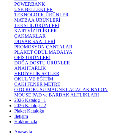
POWERBANK
USB BELLEKLER
TEKNOLOJİK ÜRÜNLER
MATBAA ÜRÜNLERİ
TEKSTİL ÜRÜNLERİ
KARTVİZİTLİKLER
ÇAKMAKLAR
DUVAR SAATLERİ
PROMOSYON ÇANTALAR
PLAKET ÖDÜL MADALYA
OFİS ÜRÜNLERİ
DOĞA DOSTU ÜRÜNLER
ANAHTARLIK
HEDİYELİK SETLER
OKUL VE EĞİTİM
ÇAKI FENER METRE
OTO KOKUSU MAGNET AÇACAK BALON
MOUSE PAD ve BARDAK ALTLIKLARI
2026 Katalog - 1
2026 Katalog - 2
Plaket Kataloğu
İletişim
Hakkımızda
Anasayfa