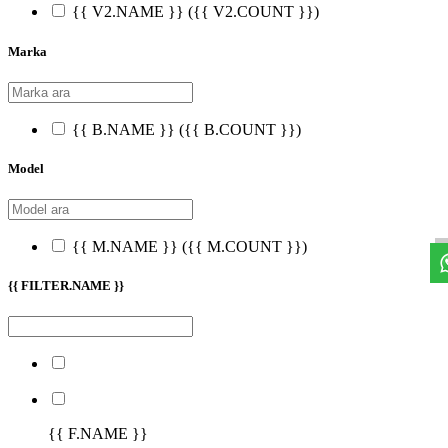
{{ V2.NAME }}
({{ V2.COUNT }})
Marka
{{ B.NAME }}
({{ B.COUNT }})
Model
{{ M.NAME }}
({{ M.COUNT }})
{{ FILTER.NAME }}
{{ F.NAME }}