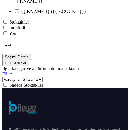
{{ F.NAME }}
{{ F.NAME }}
({{ F.COUNT }})
Stoktakiler
İndirimli
Yeni
Fiyat
Seçimi Filtrele
HEPSİNİ SİL
İlgili kategoriye ait ürün bulunmamaktadır.
Filtre
Sadece Stoktakiler
15 yıllık tecrübemizle kaliteli promosyon ürünleri ve kurumsal