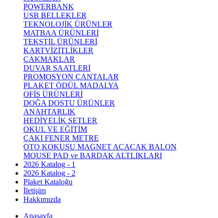
POWERBANK
USB BELLEKLER
TEKNOLOJİK ÜRÜNLER
MATBAA ÜRÜNLERİ
TEKSTİL ÜRÜNLERİ
KARTVİZİTLİKLER
ÇAKMAKLAR
DUVAR SAATLERİ
PROMOSYON ÇANTALAR
PLAKET ÖDÜL MADALYA
OFİS ÜRÜNLERİ
DOĞA DOSTU ÜRÜNLER
ANAHTARLIK
HEDİYELİK SETLER
OKUL VE EĞİTİM
ÇAKI FENER METRE
OTO KOKUSU MAGNET AÇACAK BALON
MOUSE PAD ve BARDAK ALTLIKLARI
2026 Katalog - 1
2026 Katalog - 2
Plaket Kataloğu
İletişim
Hakkımızda
Anasayfa