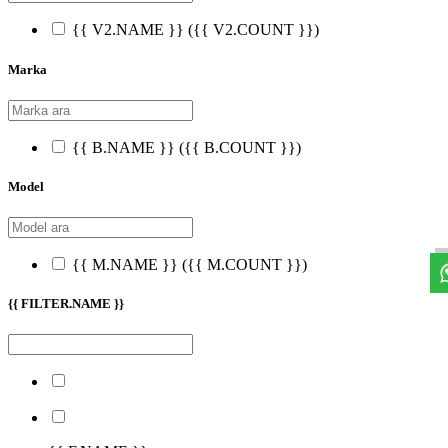
{{ V2.NAME }}
({{ V2.COUNT }})
Marka
{{ B.NAME }}
({{ B.COUNT }})
Model
{{ M.NAME }}
({{ M.COUNT }})
{{ FILTER.NAME }}