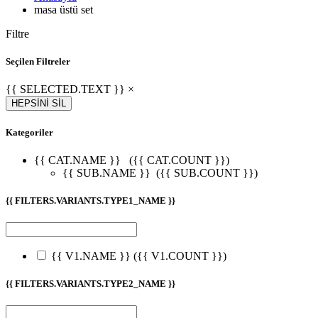
masa üstü set
Filtre
Seçilen Filtreler
{{ SELECTED.TEXT }} ×
HEPSİNİ SİL
Kategoriler
{{ CAT.NAME }}
({{ CAT.COUNT }})
{{ SUB.NAME }}
({{ SUB.COUNT }})
{{ FILTERS.VARIANTS.TYPE1_NAME }}
{{ V1.NAME }}
({{ V1.COUNT }})
{{ FILTERS.VARIANTS.TYPE2_NAME }}