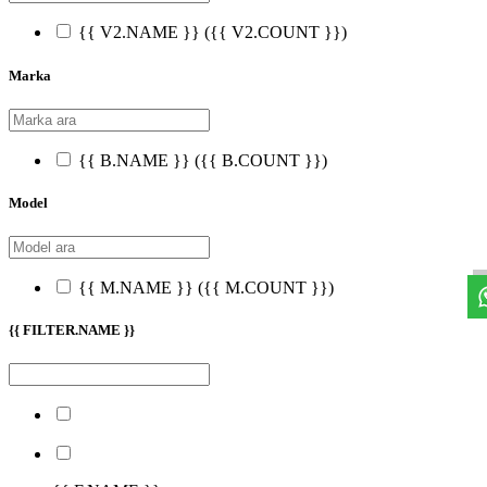
{{ V2.NAME }}
({{ V2.COUNT }})
Marka
{{ B.NAME }}
({{ B.COUNT }})
Model
{{ M.NAME }}
({{ M.COUNT }})
{{ FILTER.NAME }}