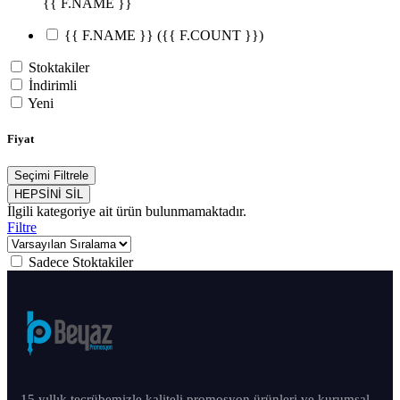
{{ F.NAME }}
{{ F.NAME }}
({{ F.COUNT }})
Stoktakiler
İndirimli
Yeni
Fiyat
Seçimi Filtrele
HEPSİNİ SİL
İlgili kategoriye ait ürün bulunmamaktadır.
Filtre
Sadece Stoktakiler
15 yıllık tecrübemizle kaliteli promosyon ürünleri ve kurumsal