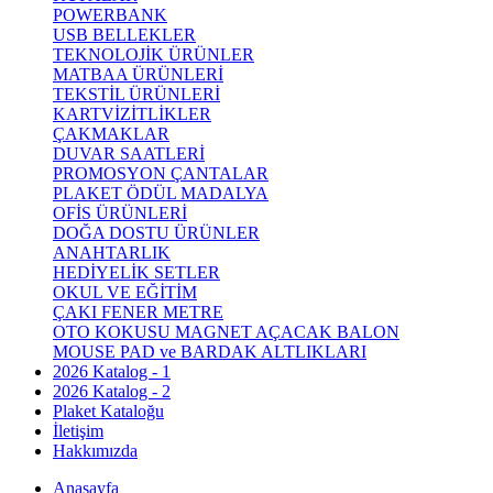
POWERBANK
USB BELLEKLER
TEKNOLOJİK ÜRÜNLER
MATBAA ÜRÜNLERİ
TEKSTİL ÜRÜNLERİ
KARTVİZİTLİKLER
ÇAKMAKLAR
DUVAR SAATLERİ
PROMOSYON ÇANTALAR
PLAKET ÖDÜL MADALYA
OFİS ÜRÜNLERİ
DOĞA DOSTU ÜRÜNLER
ANAHTARLIK
HEDİYELİK SETLER
OKUL VE EĞİTİM
ÇAKI FENER METRE
OTO KOKUSU MAGNET AÇACAK BALON
MOUSE PAD ve BARDAK ALTLIKLARI
2026 Katalog - 1
2026 Katalog - 2
Plaket Kataloğu
İletişim
Hakkımızda
Anasayfa