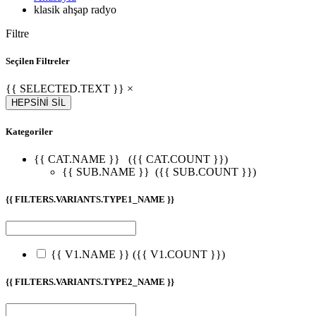
klasik ahşap radyo
Filtre
Seçilen Filtreler
{{ SELECTED.TEXT }} ×
HEPSİNİ SİL
Kategoriler
{{ CAT.NAME }}
({{ CAT.COUNT }})
{{ SUB.NAME }}
({{ SUB.COUNT }})
{{ FILTERS.VARIANTS.TYPE1_NAME }}
{{ V1.NAME }}
({{ V1.COUNT }})
{{ FILTERS.VARIANTS.TYPE2_NAME }}