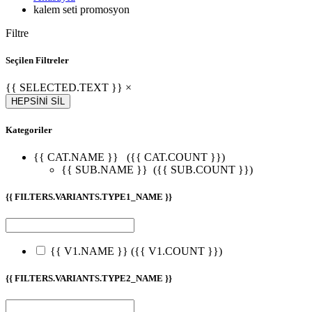
kalem seti promosyon
Filtre
Seçilen Filtreler
{{ SELECTED.TEXT }} ×
HEPSİNİ SİL
Kategoriler
{{ CAT.NAME }}
({{ CAT.COUNT }})
{{ SUB.NAME }}
({{ SUB.COUNT }})
{{ FILTERS.VARIANTS.TYPE1_NAME }}
{{ V1.NAME }}
({{ V1.COUNT }})
{{ FILTERS.VARIANTS.TYPE2_NAME }}