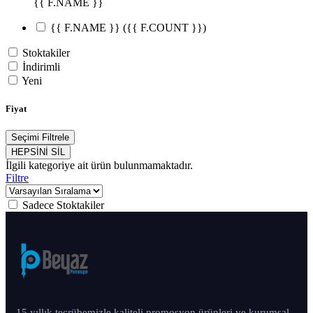
{{ F.NAME }}
{{ F.NAME }}
({{ F.COUNT }})
Stoktakiler
İndirimli
Yeni
Fiyat
Seçimi Filtrele
HEPSİNİ SİL
İlgili kategoriye ait ürün bulunmamaktadır.
Filtre
Sadece Stoktakiler
15 yıllık tecrübemizle kaliteli promosyon ürünleri ve kurumsal