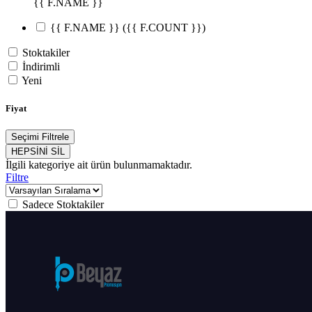
{{ F.NAME }}
{{ F.NAME }}
({{ F.COUNT }})
Stoktakiler
İndirimli
Yeni
Fiyat
Seçimi Filtrele
HEPSİNİ SİL
İlgili kategoriye ait ürün bulunmamaktadır.
Filtre
Sadece Stoktakiler