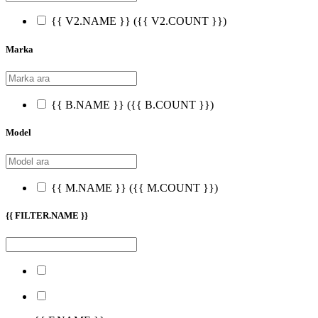
{{ V2.NAME }}
({{ V2.COUNT }})
Marka
{{ B.NAME }}
({{ B.COUNT }})
Model
{{ M.NAME }}
({{ M.COUNT }})
{{ FILTER.NAME }}