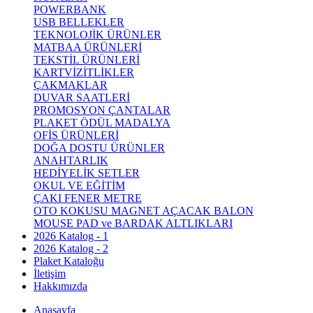
POWERBANK
USB BELLEKLER
TEKNOLOJİK ÜRÜNLER
MATBAA ÜRÜNLERİ
TEKSTİL ÜRÜNLERİ
KARTVİZİTLİKLER
ÇAKMAKLAR
DUVAR SAATLERİ
PROMOSYON ÇANTALAR
PLAKET ÖDÜL MADALYA
OFİS ÜRÜNLERİ
DOĞA DOSTU ÜRÜNLER
ANAHTARLIK
HEDİYELİK SETLER
OKUL VE EĞİTİM
ÇAKI FENER METRE
OTO KOKUSU MAGNET AÇACAK BALON
MOUSE PAD ve BARDAK ALTLIKLARI
2026 Katalog - 1
2026 Katalog - 2
Plaket Kataloğu
İletişim
Hakkımızda
Anasayfa