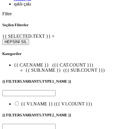
ışıklı çakı
Filtre
Seçilen Filtreler
{{ SELECTED.TEXT }} ×
HEPSİNİ SİL
Kategoriler
{{ CAT.NAME }}
({{ CAT.COUNT }})
{{ SUB.NAME }}
({{ SUB.COUNT }})
{{ FILTERS.VARIANTS.TYPE1_NAME }}
{{ V1.NAME }}
({{ V1.COUNT }})
{{ FILTERS.VARIANTS.TYPE2_NAME }}