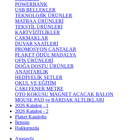
POWERBANK
USB BELLEKLER
TEKNOLOJİK ÜRÜNLER
MATBAA ÜRÜNLERİ
TEKSTİL ÜRÜNLERİ
KARTVİZİTLİKLER
ÇAKMAKLAR
DUVAR SAATLERİ
PROMOSYON ÇANTALAR
PLAKET ÖDÜL MADALYA
OFİS ÜRÜNLERİ
DOĞA DOSTU ÜRÜNLER
ANAHTARLIK
HEDİYELİK SETLER
OKUL VE EĞİTİM
ÇAKI FENER METRE
OTO KOKUSU MAGNET AÇACAK BALON
MOUSE PAD ve BARDAK ALTLIKLARI
2026 Katalog - 1
2026 Katalog - 2
Plaket Kataloğu
İletişim
Hakkımızda
Anasayfa