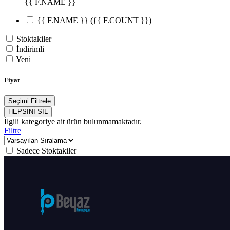
{{ F.NAME }}
{{ F.NAME }}
({{ F.COUNT }})
Stoktakiler
İndirimli
Yeni
Fiyat
Seçimi Filtrele
HEPSİNİ SİL
İlgili kategoriye ait ürün bulunmamaktadır.
Filtre
Sadece Stoktakiler