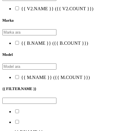
{{ V2.NAME }}
({{ V2.COUNT }})
Marka
{{ B.NAME }}
({{ B.COUNT }})
Model
{{ M.NAME }}
({{ M.COUNT }})
{{ FILTER.NAME }}