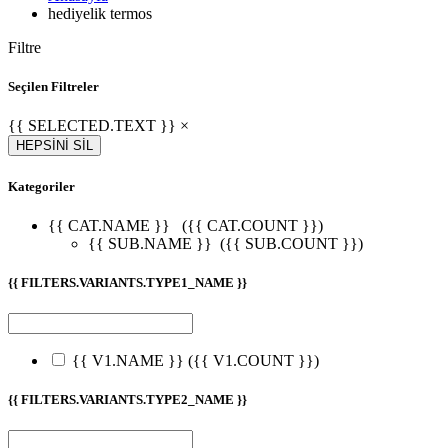
hediyelik termos
Filtre
Seçilen Filtreler
{{ SELECTED.TEXT }} ×
HEPSİNİ SİL
Kategoriler
{{ CAT.NAME }}
({{ CAT.COUNT }})
{{ SUB.NAME }}
({{ SUB.COUNT }})
{{ FILTERS.VARIANTS.TYPE1_NAME }}
{{ V1.NAME }}
({{ V1.COUNT }})
{{ FILTERS.VARIANTS.TYPE2_NAME }}