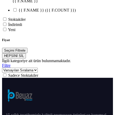
{{ F.NAME }}
{{ F.NAME }}
({{ F.COUNT }})
Stoktakiler
İndirimli
Yeni
Fiyat
Seçimi Filtrele
HEPSİNİ SİL
İlgili kategoriye ait ürün bulunmamaktadır.
Filtre
Sadece Stoktakiler
15 yıllık tecrübemizle kaliteli promosyon ürünleri ve kurumsal