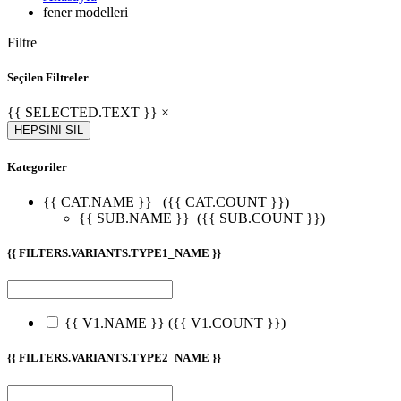
fener modelleri
Filtre
Seçilen Filtreler
{{ SELECTED.TEXT }} ×
HEPSİNİ SİL
Kategoriler
{{ CAT.NAME }}
({{ CAT.COUNT }})
{{ SUB.NAME }}
({{ SUB.COUNT }})
{{ FILTERS.VARIANTS.TYPE1_NAME }}
{{ V1.NAME }}
({{ V1.COUNT }})
{{ FILTERS.VARIANTS.TYPE2_NAME }}