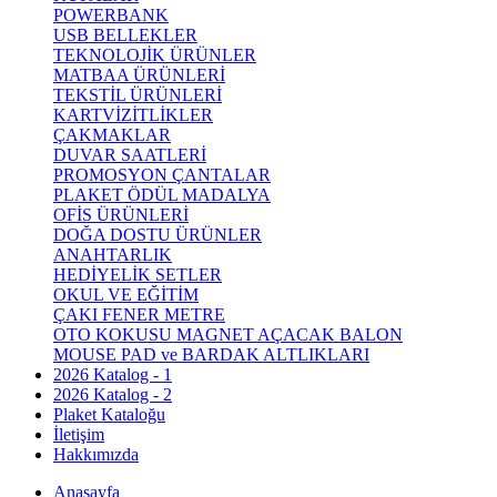
POWERBANK
USB BELLEKLER
TEKNOLOJİK ÜRÜNLER
MATBAA ÜRÜNLERİ
TEKSTİL ÜRÜNLERİ
KARTVİZİTLİKLER
ÇAKMAKLAR
DUVAR SAATLERİ
PROMOSYON ÇANTALAR
PLAKET ÖDÜL MADALYA
OFİS ÜRÜNLERİ
DOĞA DOSTU ÜRÜNLER
ANAHTARLIK
HEDİYELİK SETLER
OKUL VE EĞİTİM
ÇAKI FENER METRE
OTO KOKUSU MAGNET AÇACAK BALON
MOUSE PAD ve BARDAK ALTLIKLARI
2026 Katalog - 1
2026 Katalog - 2
Plaket Kataloğu
İletişim
Hakkımızda
Anasayfa