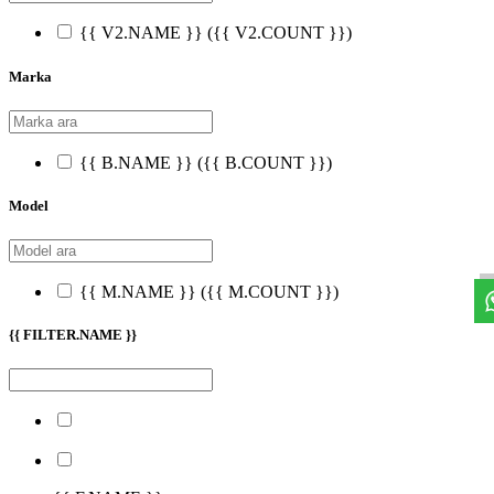
{{ V2.NAME }}
({{ V2.COUNT }})
Marka
{{ B.NAME }}
({{ B.COUNT }})
Model
{{ M.NAME }}
({{ M.COUNT }})
{{ FILTER.NAME }}