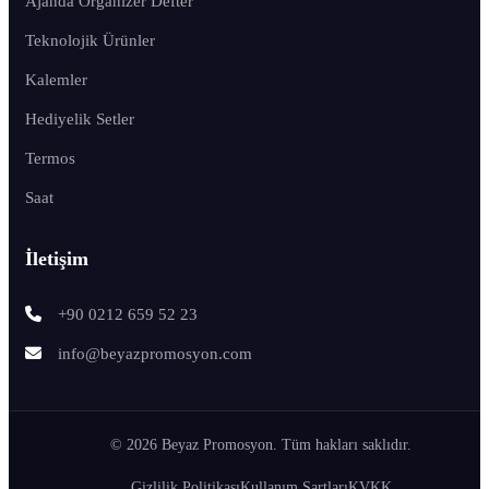
Ajanda Organizer Defter
Teknolojik Ürünler
Kalemler
Hediyelik Setler
Termos
Saat
İletişim
+90 0212 659 52 23
info@beyazpromosyon.com
© 2026 Beyaz Promosyon. Tüm hakları saklıdır.
Gizlilik Politikası
Kullanım Şartları
KVKK