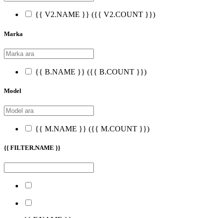
{{ V2.NAME }}
({{ V2.COUNT }})
Marka
{{ B.NAME }}
({{ B.COUNT }})
Model
{{ M.NAME }}
({{ M.COUNT }})
{{ FILTER.NAME }}