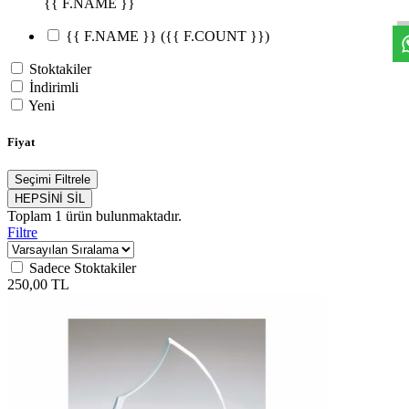
{{ F.NAME }}
{{ F.NAME }}
({{ F.COUNT }})
Stoktakiler
İndirimli
Yeni
Fiyat
Seçimi Filtrele
HEPSİNİ SİL
Toplam
1
ürün bulunmaktadır.
Filtre
Sadece Stoktakiler
250,00 TL