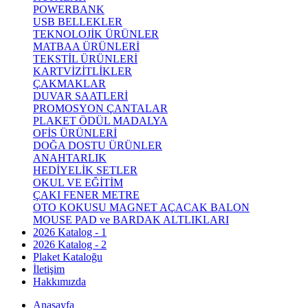
POWERBANK
USB BELLEKLER
TEKNOLOJİK ÜRÜNLER
MATBAA ÜRÜNLERİ
TEKSTİL ÜRÜNLERİ
KARTVİZİTLİKLER
ÇAKMAKLAR
DUVAR SAATLERİ
PROMOSYON ÇANTALAR
PLAKET ÖDÜL MADALYA
OFİS ÜRÜNLERİ
DOĞA DOSTU ÜRÜNLER
ANAHTARLIK
HEDİYELİK SETLER
OKUL VE EĞİTİM
ÇAKI FENER METRE
OTO KOKUSU MAGNET AÇACAK BALON
MOUSE PAD ve BARDAK ALTLIKLARI
2026 Katalog - 1
2026 Katalog - 2
Plaket Kataloğu
İletişim
Hakkımızda
Anasayfa