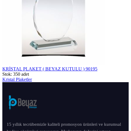
KRİSTAL PLAKET ( BEYAZ KUTULU ) 90195
Stok: 350 adet
Kristal Plaketler
15 yıllık tecrübemizle kaliteli promosyon ürünleri ve kurumsal