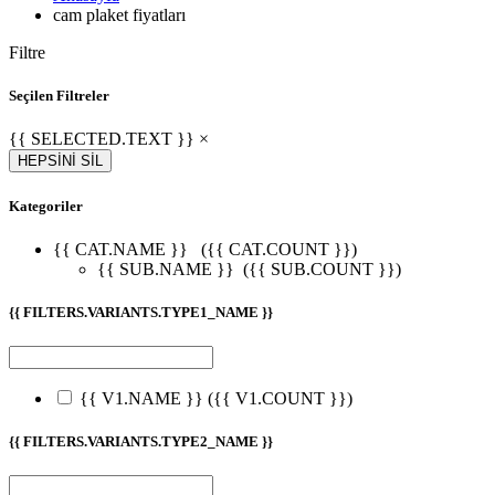
cam plaket fiyatları
Filtre
Seçilen Filtreler
{{ SELECTED.TEXT }} ×
HEPSİNİ SİL
Kategoriler
{{ CAT.NAME }}
({{ CAT.COUNT }})
{{ SUB.NAME }}
({{ SUB.COUNT }})
{{ FILTERS.VARIANTS.TYPE1_NAME }}
{{ V1.NAME }}
({{ V1.COUNT }})
{{ FILTERS.VARIANTS.TYPE2_NAME }}