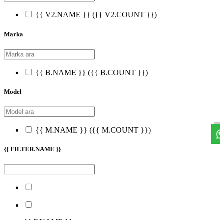
{{ V2.NAME }}
({{ V2.COUNT }})
Marka
{{ B.NAME }}
({{ B.COUNT }})
Model
{{ M.NAME }}
({{ M.COUNT }})
{{ FILTER.NAME }}