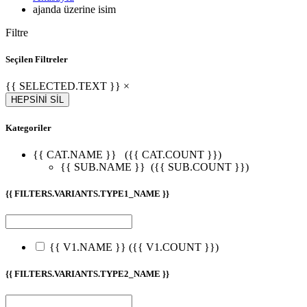
ajanda üzerine isim
Filtre
Seçilen Filtreler
{{ SELECTED.TEXT }} ×
HEPSİNİ SİL
Kategoriler
{{ CAT.NAME }}
({{ CAT.COUNT }})
{{ SUB.NAME }}
({{ SUB.COUNT }})
{{ FILTERS.VARIANTS.TYPE1_NAME }}
{{ V1.NAME }}
({{ V1.COUNT }})
{{ FILTERS.VARIANTS.TYPE2_NAME }}