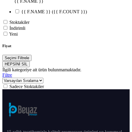
{{ F.NAME }}
{{ F.NAME }}
({{ F.COUNT }})
Stoktakiler
İndirimli
Yeni
Fiyat
Seçimi Filtrele
HEPSİNİ SİL
İlgili kategoriye ait ürün bulunmamaktadır.
Filtre
Sadece Stoktakiler
15 yıllık tecrübemizle kaliteli promosyon ürünleri ve kurumsal