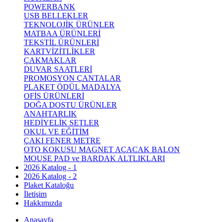
POWERBANK
USB BELLEKLER
TEKNOLOJİK ÜRÜNLER
MATBAA ÜRÜNLERİ
TEKSTİL ÜRÜNLERİ
KARTVİZİTLİKLER
ÇAKMAKLAR
DUVAR SAATLERİ
PROMOSYON ÇANTALAR
PLAKET ÖDÜL MADALYA
OFİS ÜRÜNLERİ
DOĞA DOSTU ÜRÜNLER
ANAHTARLIK
HEDİYELİK SETLER
OKUL VE EĞİTİM
ÇAKI FENER METRE
OTO KOKUSU MAGNET AÇACAK BALON
MOUSE PAD ve BARDAK ALTLIKLARI
2026 Katalog - 1
2026 Katalog - 2
Plaket Kataloğu
İletişim
Hakkımızda
Anasayfa