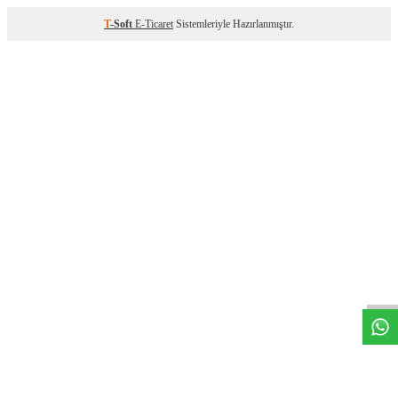
T
-Soft
E-Ticaret
Sistemleriyle Hazırlanmıştır.
h
a
t
s
A
p
p
T
k
l
i
A